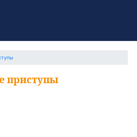
ступы
е приступы