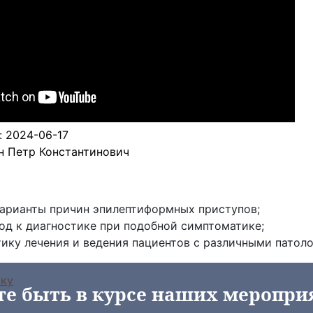
: 2024-06-17
н Петр Константинович
арианты причин эпилептиформных приступов;
од к диагностике при подобной симптоматике;
тику лечения и ведения пациентов с различными пато
ску
те быть в курсе наших меропри