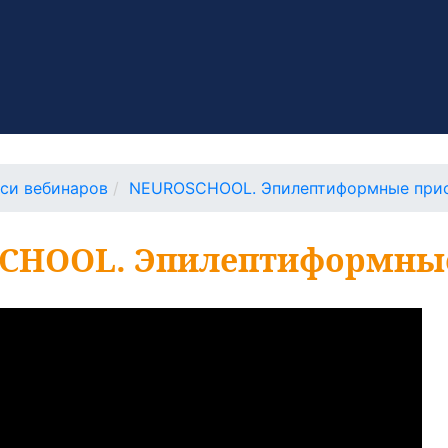
си вебинаров
NEUROSCHOOL. Эпилептиформные при
CHOOL. Эпилептиформны