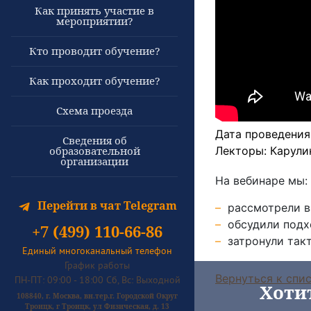
Как принять участие в
мероприятии?
Кто проводит обучение?
Как проходит обучение?
Схема проезда
Дата проведения
Сведения об
Лекторы: Карули
образовательной
организации
На вебинаре мы:
Перейти в чат Telegram
рассмотрели в
обсудили подх
+7 (499) 110-66-86
затронули так
Единый многоканальный телефон
График работы
Вернуться к спи
ПН-ПТ: 09:00 - 18:00 Сб, Вс: Выходной
Хоти
108840, г. Москва, вн.тер.г. Городской Округ
Троицк, г Троицк, ул Физическая, д. 13