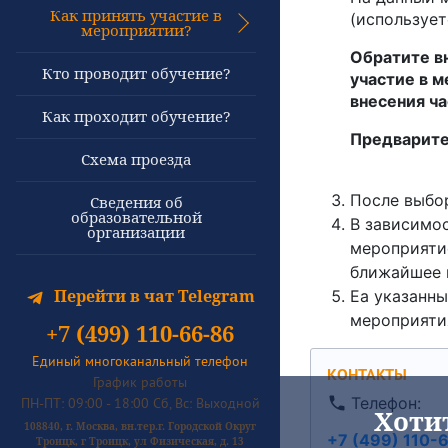
Как принять участие в
(использует
мероприятии?
Обратите в
Кто проводит обучение?
участие в 
внесения ч
Как проходит обучение?
Предварите
Схема проезда
После выбор
Сведения об
образовательной
В зависимос
организации
мероприятие
ближайшее 
Перейти в чат Telegram
Еа указанны
мероприяти
+7 (499) 110-66-86
Единый многоканальный телефон
КОНТАКТЫ
График работы
Телефон:
ПН-ПТ: 09:00 - 18:00 Сб, Вс: Выходной
Хоти
108840, г. Москва, вн.тер.г. Городской Округ
+7 (499) 110-
Троицк, г Троицк, ул Физическая, д. 13