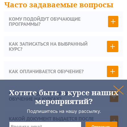
Часто задаваемые вопросы
КОМУ ПОДОЙДУТ ОБУЧАЮЩИЕ
ПРОГРАММЫ?
КАК ЗАПИСАТЬСЯ НА ВЫБРАННЫЙ
КУРС?
КАК ОПЛАЧИВАЕТСЯ ОБУЧЕНИЕ?
Хотите быть в курсе наших
В КАКОМ ФОРМАТЕ ПРОХОДИТ
ОБУЧЕНИЕ НА КУРСАХ?
мероприятий?
Подпишитесь на нашу рассылку.
КАКОЙ ДОКУМЕНТ ВЫДАЕТСЯ ПОСЛЕ
ОКОНЧАНИЯ КУРСА?
Отправить