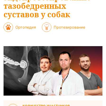
тазобедренных
суставов у собак
Ортопедия
Протезирование