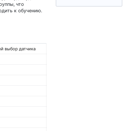
руппы, что
одить к обучению.
ый выбор датчика