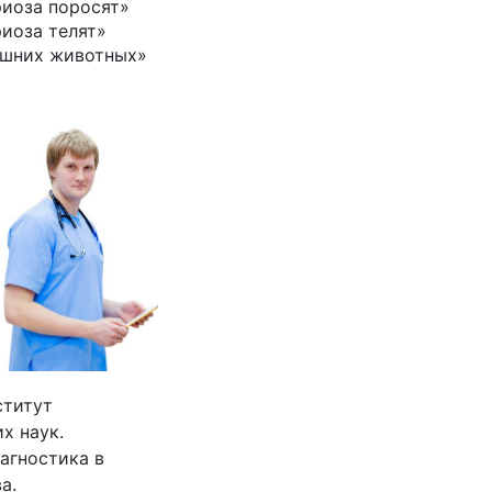
риоза поросят»
иоза телят»
ашних животных»
ститут
х наук.
агностика в
а.