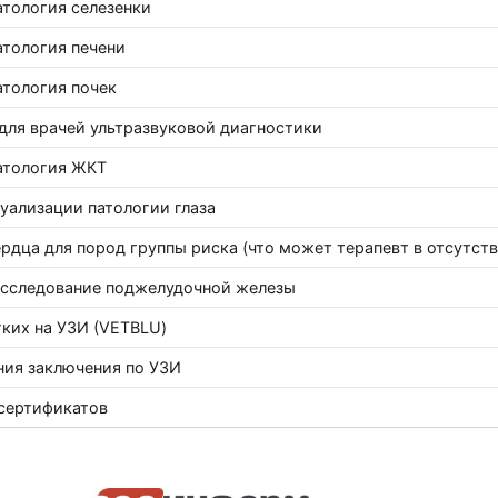
атология селезенки
атология печени
атология почек
для врачей ультразвуковой диагностики
атология ЖКТ
уализации патологии глаза
ердца для пород группы риска (что может терапевт в отсутст
исследование поджелудочной железы
ких на УЗИ (VETBLU)
ния заключения по УЗИ
сертификатов