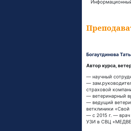
Информационны
Преподава
Богаутдинова Тать
Автор курса, вет
— научный сотруд
— зам.руководите
страховой компан
— ветеринарный в
— ведущий ветери
ветклиники «Свой
— с 2015 г. — вра
УЗИ в СВЦ «МЕДВ