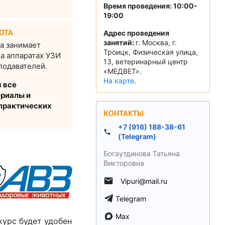
Время проведения: 10:00-
19:00
ОТА
Адрес проведения
занятий:
г. Москва, г.
а занимает
Троицк, Физическая улица,
на аппаратах УЗИ
13, ветеринарный центр
подавателей.
«МЕДВЕТ».
На карте
.
 все
риалы и
практических
КОНТАКТЫ
+7 (916) 188-38-61
(Telegram)
Богаутдинова Татьяна
Викторовна
Vipuri@mail.ru
Telegram
Max
курс будет удобен