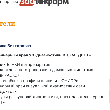
й партнер
тели
яна Викторовна
еринарный врач УЗ-диагностики ВЦ
«
МЕДВЕТ
»
ник ВГНКИ ветпрепаратов
ля отдела по страхованию домашних животных
ии «АСКО»
рач общего профиля клиники «ЮНИОР»
нарный врач визуальной диагностики сети
 Доктор»
ч ультразвуковой диагностики, преподаватель курсов
ЕТ»