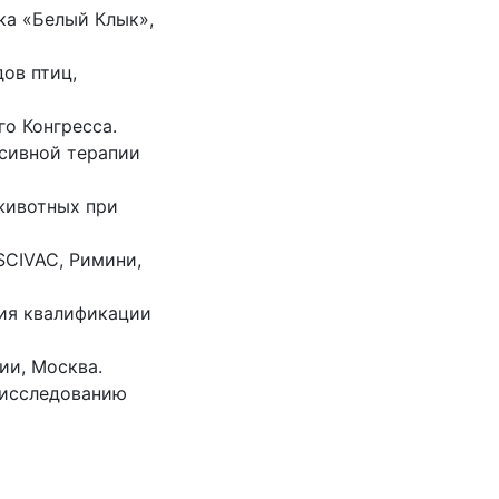
ка «Белый Клык»,
ов птиц,
о Конгресса.
нсивной терапии
животных при
SCIVAC, Римини,
ия квалификации
ии, Москва.
 исследованию