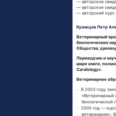
— авторское свиде
— авторское свиде
— авторский курс
Кузнецов Петр Ал
Ветеринарный вра
биологических нау
Общества, руково
Переводчик и науч
мире книги, полно
Cardiology».
Ветеринарное обр
В 2003 году зак
«Ветеринарный 
биологической 
2005 год — курс
ветеринарии», 