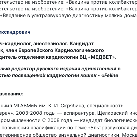
тельство на изобретение: «Вакцина против колибакте
тельство на изобретение: «Вакцина против колибактер
 «Введение в ультразвуковую диагностику мелких дом
ександрович
ч-кардиолог, анестезиолог. Кандидат
к, член Европейского Кардиологического
дитель отделения кардиологии ВЦ
«
МЕДВЕТ
»
.
ный редактор русского издания единственной в
стью посвященной кардиологии кошек - «Feline
азование:
ончил МГАВМиБ им. К. И. Скрябина, специальность
врач». 2003-2008 годы — аспирантура, Щелковский ин
промышленности С 2008 года — кандидат биологически
 повышения квалификации по теме «Ультразвуковая ди
Ветеринарное общество визуальной диагностики, Москв